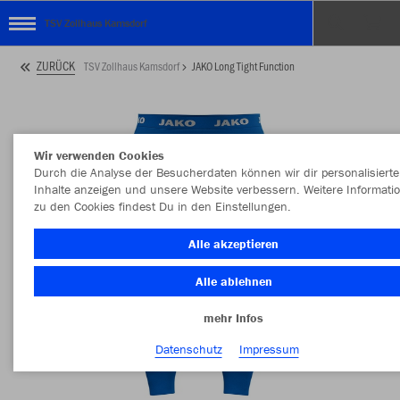
TSV Zollhaus Kamsdorf
ZURÜCK
TSV Zollhaus Kamsdorf
JAKO Long Tight Function
Wir verwenden Cookies
Durch die Analyse der Besucherdaten können wir dir personalisierte
Inhalte anzeigen und unsere Website verbessern. Weitere Informati
zu den Cookies findest Du in den Einstellungen.
Alle akzeptieren
Alle ablehnen
mehr Infos
Datenschutz
Impressum