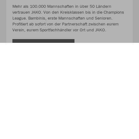
Mehr als 100.000 Mannschaften in über 50 Ländern
vertrauen JAKO. Von den Kreisklassen bis in die Champions
League. Bambinis, erste Mannschaften und Senioren.
Profitiert ab sofort von der Partnerschaft zwischen eurem
Verein, eurem Sportfachhändler vor Ort und JAKO.
MEHR LESEN
Über JAKO
Aus der Garage zum führenden Teamsport-Ausrüster. Die