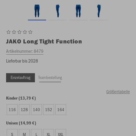
JAKO
Long Tight Function
Artikelnummer:
8479
Lieferbar bis 2028
Einzelauftrag
Teambestellung
Größentabelle
Kinder (13,79 €)
116
128
140
152
164
Unisex (14,99 €)
S
M
L
XL
XXL