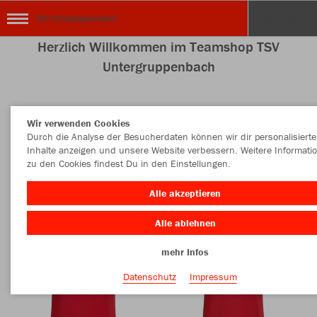
TSV Untergruppenbach
Herzlich Willkommen im Teamshop TSV
Untergruppenbach
Wir verwenden Cookies
Nachhaltig
Farbe
Durch die Analyse der Besucherdaten können wir dir personalisierte
Inhalte anzeigen und unsere Website verbessern. Weitere Informati
zu den Cookies findest Du in den Einstellungen.
Alle akzeptieren
Alle ablehnen
mehr Infos
Datenschutz
Impressum