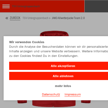
TSV Untergruppenbach
ZURÜCK
TSV Untergruppenbach
JAKO Allwetterjacke Team 2.0
Wir verwenden Cookies
Durch die Analyse der Besucherdaten können wir dir personalisierte
Inhalte anzeigen und unsere Website verbessern. Weitere Informati
zu den Cookies findest Du in den Einstellungen.
Alle akzeptieren
Alle ablehnen
mehr Infos
Datenschutz
Impressum