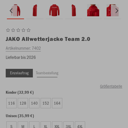
JAKO
Allwetterjacke Team 2.0
Artikelnummer:
7402
Lieferbar bis 2026
Einzelauftrag
Teambestellung
Größentabelle
Kinder (32,99 €)
116
128
140
152
164
Unisex (35,99 €)
S
M
L
XL
XXL
3XL
4XL