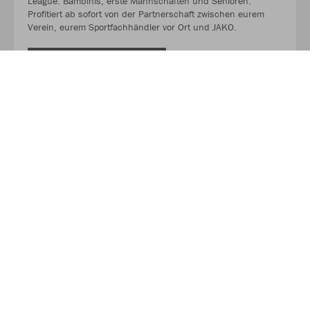
League. Bambinis, erste Mannschaften und Senioren.
Profitiert ab sofort von der Partnerschaft zwischen eurem
Verein, eurem Sportfachhändler vor Ort und JAKO.
MEHR LESEN
Über JAKO
Aus der Garage zum führenden Teamsport-Ausrüster. Die
Erfolgsgeschichte von JAKO beginnt 1989 und dauert bis
heute an. Seit der Gründung ist es das Ziel von JAKO, der
optimale Partner für alle Teams zu sein. In Deutschland,