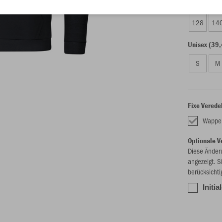
Kinder (36,
128
14
Unisex (39,
S
M
Fixe Verede
Wappen
Optionale V
Diese Änder
angezeigt. S
berücksichti
Initia