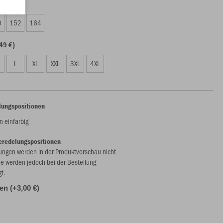
49 €)
0
152
164
49 €)
L
XL
XXL
3XL
4XL
lungspositionen
 einfarbig
eredelungspositionen
ungen werden in der Produktvorschau nicht
ie werden jedoch bei der Bestellung
gt.
len (+3,00 €)