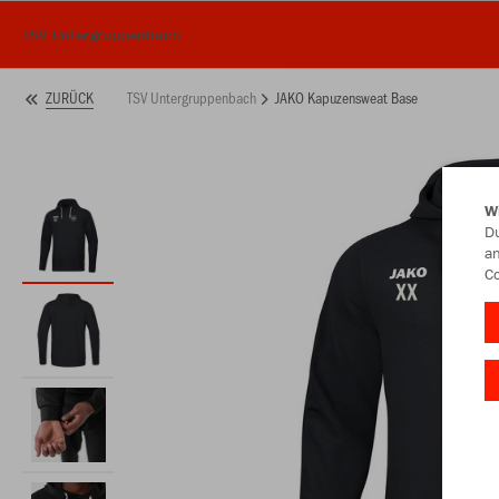
TSV Untergruppenbach
TSV Untergruppenbach
JAKO Kapuzensweat Base
ZURÜCK
W
Du
an
Co