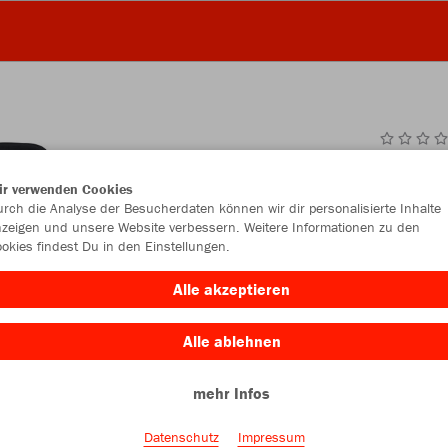
JAK
ir verwenden Cookies
rch die Analyse der Besucherdaten können wir dir personalisierte Inhalte
schwarz
zeigen und unsere Website verbessern. Weitere Informationen zu den
okies findest Du in den Einstellungen.
Alle akzeptieren
Alle ablehnen
Einzelau
mehr Infos
Datenschutz
Impressum