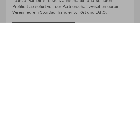
League. Bambinis, erste Mannschaften und Senioren.
Profitiert ab sofort von der Partnerschaft zwischen eurem
Verein, eurem Sportfachhändler vor Ort und JAKO.
MEHR LESEN
Über JAKO
Aus der Garage zum führenden Teamsport-Ausrüster. Die
Erfolgsgeschichte von JAKO beginnt 1989 und dauert bis
heute an. Seit der Gründung ist es das Ziel von JAKO, der
optimale Partner für alle Teams zu sein. In Deutschland,