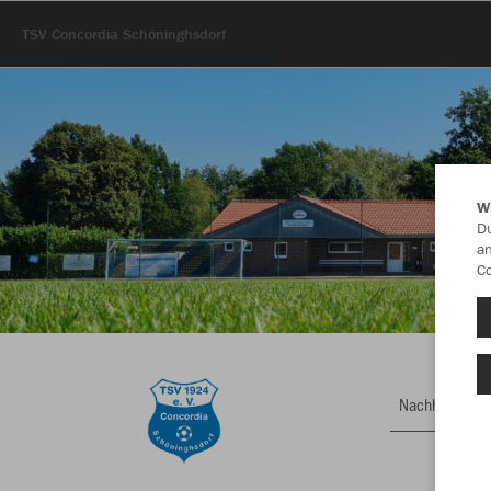
TSV Concordia Schöninghsdorf
W
Du
an
Co
Nachhaltig