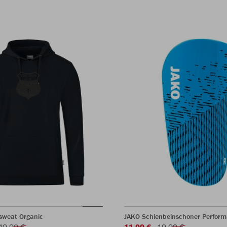
sweat Organic
JAKO Schienbeinschoner Perform
49,99 €
11,99 €
19,99 €