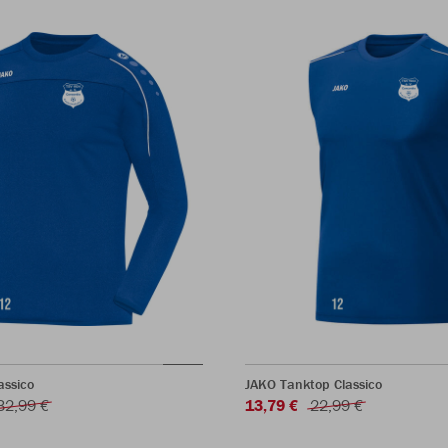
assico
JAKO Tanktop Classico
32,99 €
13,79 €
22,99 €