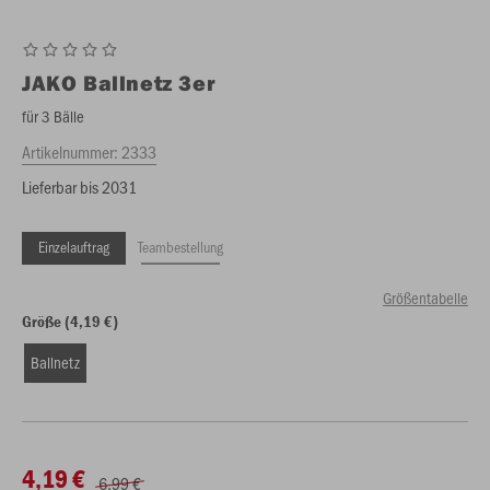
JAKO
Ballnetz 3er
für 3 Bälle
Artikelnummer:
2333
Lieferbar bis 2031
Einzelauftrag
Teambestellung
Größentabelle
Größe (4,19 €)
Ballnetz
4,19 €
6,99 €