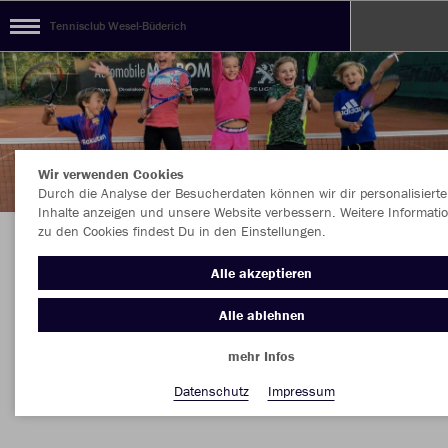
Tennisclub Wesel-Büderich
Wir verwenden Cookies
Durch die Analyse der Besucherdaten können wir dir personalisierte
Inhalte anzeigen und unsere Website verbessern. Weitere Informati
zu den Cookies findest Du in den Einstellungen.
DIE AKTUELLE TC BÜDERICH KOLLEKTION Jetzt
Alle akzeptieren
direkt online bestellen....
Alle ablehnen
mehr Infos
Nachhaltig
Farbe
Datenschutz
Impressum