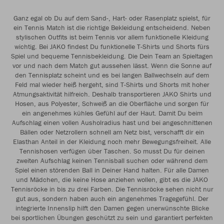
Ganz egal ob Du auf dem Sand-, Hart- oder Rasenplatz spielst, für
ein Tennis Match ist die richtige Bekleidung entscheidend. Neben
stylischen Outfits ist beim Tennis vor allem funktionelle Kleidung
wichtig. Bei JAKO findest Du funktionelle T-Shirts und Shorts fürs
Spiel und bequeme Tennisbekleidung. Die Dein Team an Spieltagen
vor und nach dem Match gut aussehen lässt. Wenn die Sonne auf
den Tennisplatz scheint und es bei langen Ballwechseln auf dem
Feld mal wieder heiß hergeht, sind T-Shirts und Shorts mit hoher
Atmungsaktivität hilfreich. Deshalb transportieren JAKO Shirts und
Hosen, aus Polyester, Schweiß an die Oberfläche und sorgen für
ein angenehmes kühles Gefühl auf der Haut. Damit Du beim
Aufschlag einen vollen Ausholradius hast und bei angeschnittenen
Bällen oder Netzrollern schnell am Netz bist, verschafft dir ein
Elasthan Anteil in der Kleidung noch mehr Bewegungsfreiheit. Alle
Tennishosen verfügen über Taschen. So musst Du für deinen
zweiten Aufschlag keinen Tennisball suchen oder während dem
Spiel einen störenden Ball in Deiner Hand halten. Für alle Damen
und Mädchen, die keine Hose anziehen wollen, gibt es die JAKO
Tennisröcke in bis zu drei Farben. Die Tennisröcke sehen nicht nur
gut aus, sondern haben auch ein angenehmes Tragegefühl. Der
integrierte Innenslip hilft den Damen gegen unerwünschte Blicke
bei sportlichen Übungen geschützt zu sein und garantiert perfekten