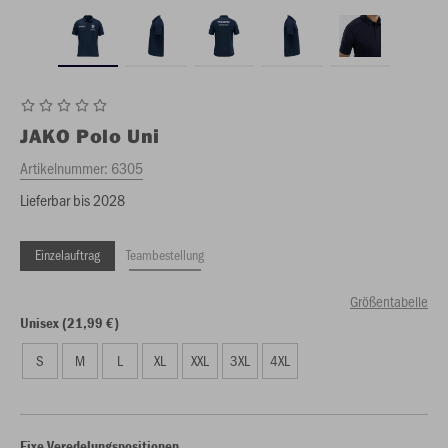
JAKO
Polo Uni
Artikelnummer:
6305
Lieferbar bis 2028
Einzelauftrag
Teambestellung
Größentabelle
Unisex (21,99 €)
S
M
L
XL
XXL
3XL
4XL
Fixe Veredelungspositionen