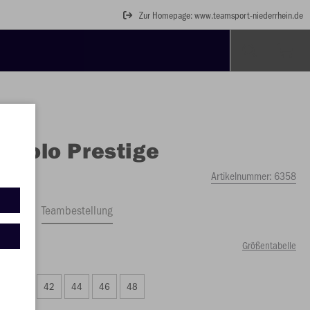
Zur Homepage: www.teamsport-niederrhein.de
O
Polo Prestige
Artikelnummer:
6358
ftrag
Teambestellung
Größentabelle
99 €)
40
42
44
46
48