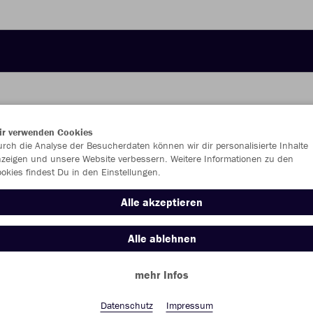
ir verwenden Cookies
JAK
rch die Analyse der Besucherdaten können wir dir personalisierte Inhalte
zeigen und unsere Website verbessern. Weitere Informationen zu den
okies findest Du in den Einstellungen.
Alle akzeptieren
Einzelau
Alle ablehnen
Damen (23,
mehr Infos
34
38
Datenschutz
Impressum