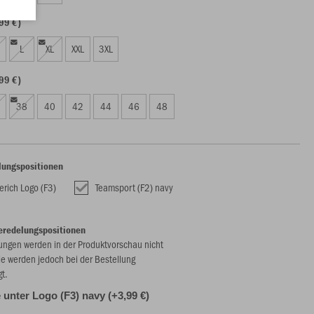
99 €)
L
XL
XXL
3XL
99 €)
38
40
42
44
46
48
lungspositionen
erich Logo (F3)
Teamsport (F2) navy
eredelungspositionen
ungen werden in der Produktvorschau nicht
ie werden jedoch bei der Bestellung
gt.
unter Logo (F3) navy (+3,99 €)