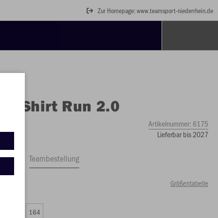
Zur Homepage: www.teamsport-niederrhein.de
O
T-Shirt Run 2.0
Artikelnummer:
6175
Lieferbar bis 2027
ftrag
Teambestellung
Größentabelle
99 €)
0
152
164