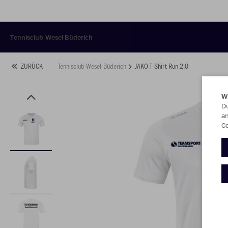
Tennisclub Wesel-Büderich
Tennisclub Wesel-Büderich
JAKO T-Shirt Run 2.0
ZURÜCK
W
Du
an
Co