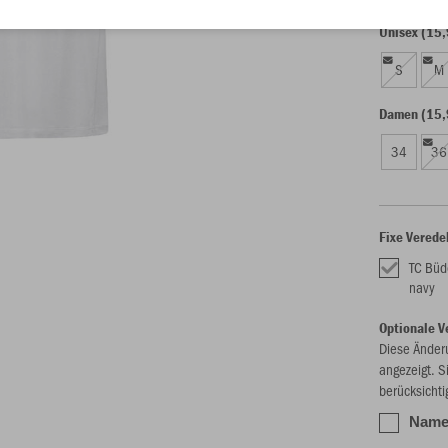
Unisex (15,
S
M
Damen (15,
34
36
Fixe Verede
TC Büd
navy
Optionale V
Diese Änder
angezeigt. S
berücksichti
Name 