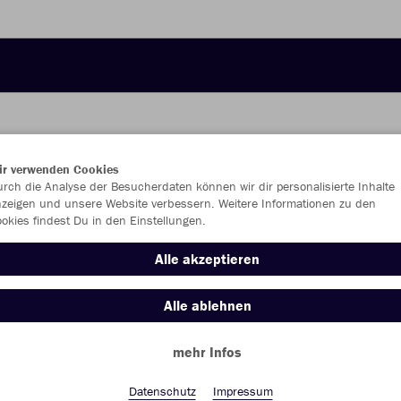
ir verwenden Cookies
JAK
rch die Analyse der Besucherdaten können wir dir personalisierte Inhalte
zeigen und unsere Website verbessern. Weitere Informationen zu den
okies findest Du in den Einstellungen.
Alle akzeptieren
Einzelau
Alle ablehnen
mehr Infos
Kinder (13,
128
14
Datenschutz
Impressum