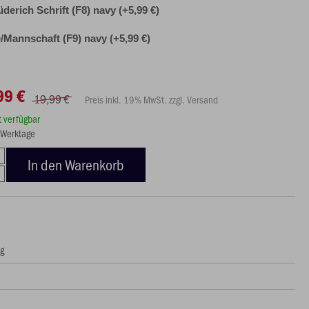
derich Schrift (F8) navy (+5,99 €)
Mannschaft (F9) navy (+5,99 €)
99 €
19,99 €
Preis inkl. 19% MwSt. zzgl. Versand
rt verfügbar
5 Werktage
In den Warenkorb
ng