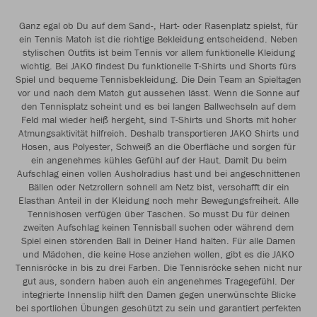
Ganz egal ob Du auf dem Sand-, Hart- oder Rasenplatz spielst, für
ein Tennis Match ist die richtige Bekleidung entscheidend. Neben
stylischen Outfits ist beim Tennis vor allem funktionelle Kleidung
wichtig. Bei JAKO findest Du funktionelle T-Shirts und Shorts fürs
Spiel und bequeme Tennisbekleidung. Die Dein Team an Spieltagen
vor und nach dem Match gut aussehen lässt. Wenn die Sonne auf
den Tennisplatz scheint und es bei langen Ballwechseln auf dem
Feld mal wieder heiß hergeht, sind T-Shirts und Shorts mit hoher
Atmungsaktivität hilfreich. Deshalb transportieren JAKO Shirts und
Hosen, aus Polyester, Schweiß an die Oberfläche und sorgen für
ein angenehmes kühles Gefühl auf der Haut. Damit Du beim
Aufschlag einen vollen Ausholradius hast und bei angeschnittenen
Bällen oder Netzrollern schnell am Netz bist, verschafft dir ein
Elasthan Anteil in der Kleidung noch mehr Bewegungsfreiheit. Alle
Tennishosen verfügen über Taschen. So musst Du für deinen
zweiten Aufschlag keinen Tennisball suchen oder während dem
Spiel einen störenden Ball in Deiner Hand halten. Für alle Damen
und Mädchen, die keine Hose anziehen wollen, gibt es die JAKO
Tennisröcke in bis zu drei Farben. Die Tennisröcke sehen nicht nur
gut aus, sondern haben auch ein angenehmes Tragegefühl. Der
integrierte Innenslip hilft den Damen gegen unerwünschte Blicke
bei sportlichen Übungen geschützt zu sein und garantiert perfekten