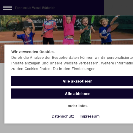
Tennisclub Wesel-Büderich
Wir verwenden Cookies
Durch die Analyse der Besucherdaten können wir dir personalisierte
Inhalte anzeigen und unsere Website verbessern. Weitere Informati
zu den Cookies findest Du in den Einstellungen.
DIE AKTUELLE TC BÜDERICH KOLLEKTION Jetzt
Alle akzeptieren
direkt online bestellen....
Alle ablehnen
mehr Infos
Nachhaltig
Farbe
Datenschutz
Impressum