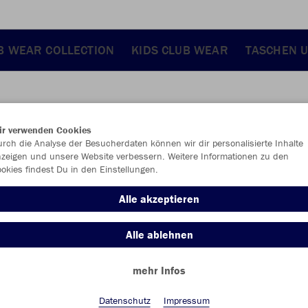
B WEAR COLLECTION
KIDS CLUB WEAR
TASCHEN 
ir verwenden Cookies
JAK
rch die Analyse der Besucherdaten können wir dir personalisierte Inhalte
zeigen und unsere Website verbessern. Weitere Informationen zu den
okies findest Du in den Einstellungen.
schwarz
Alle akzeptieren
Alle ablehnen
mehr Infos
Einzelau
Datenschutz
Impressum