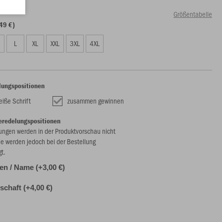
Größentabelle
49 €)
L
XL
XXL
3XL
4XL
lungspositionen
eiße Schrift
zusammen gewinnen
eredelungspositionen
ungen werden in der Produktvorschau nicht
ie werden jedoch bei der Bestellung
gt.
alen / Name (+3,00 €)
chaft (+4,00 €)