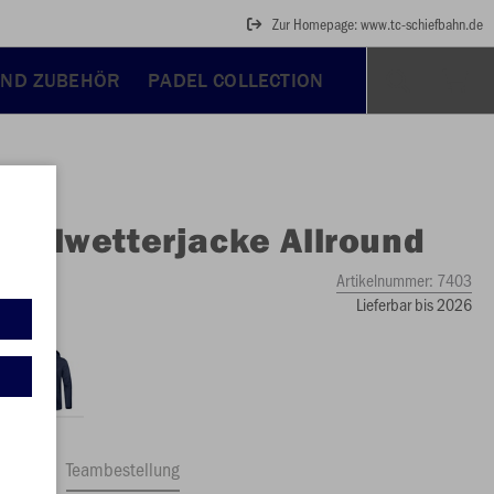
Zur Homepage: www.tc-schiefbahn.de
UND ZUBEHÖR
PADEL COLLECTION
O
Allwetterjacke Allround
Artikelnummer:
7403
Lieferbar bis 2026
ftrag
Teambestellung