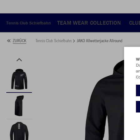
TEAM WEAR COLLECTION
CLU
Tennis Club Schiefbahn
Tennis Club Schiefbahn
JAKO Allwetterjacke Allround
ZURÜCK
W
Du
an
Co