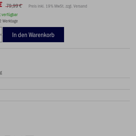
€
79,99 €
Preis inkl. 19% MwSt. zzgl. Versand
rt verfügbar
12 Werktage
In den Warenkorb
ng