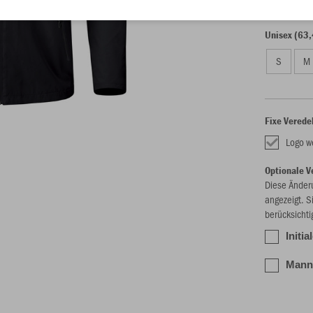
Unisex (63,
S
M
Fixe Verede
Logo w
Optionale V
Diese Änder
angezeigt. S
berücksichti
Initi
Manns