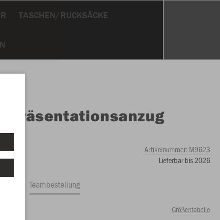
ÖR
TASCHEN/RUCKSÄCKE
ON
O
Präsentationsanzug
er
Artikelnummer:
M9623
Lieferbar bis 2026
ftrag
Teambestellung
Größentabelle
49 €)