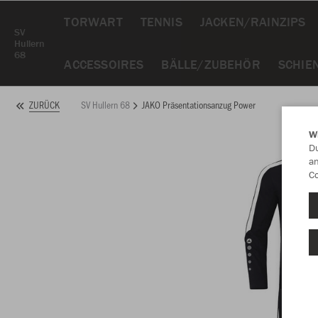
TORWART
TENNIS
JACKEN/RAINZIPS
SV
Hullern
68
ACCESSOIRES
BÄLLE/ZUBEHÖR
SCHIE
SV Hullern 68
JAKO Präsentationsanzug Power
ZURÜCK
W
Du
an
Co