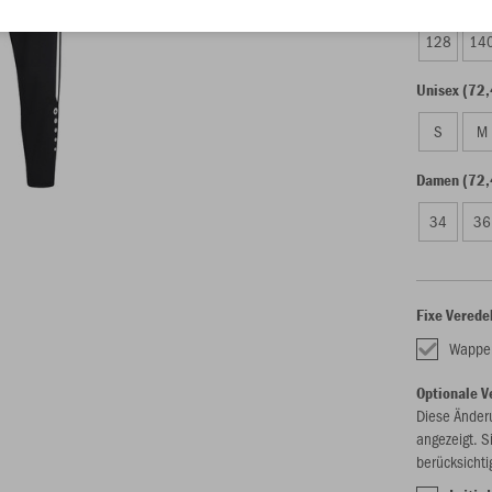
128
14
Unisex (72,
S
M
Damen (72,
34
36
Fixe Verede
Wappen
Optionale V
Diese Änder
angezeigt. S
berücksichti