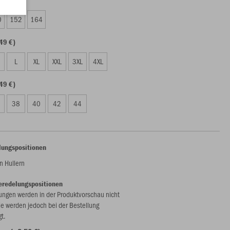
0
152
164
49 €)
L
XL
XXL
3XL
4XL
49 €)
38
40
42
44
lungspositionen
 Hullern
eredelungspositionen
ungen werden in der Produktvorschau nicht
ie werden jedoch bei der Bestellung
gt.