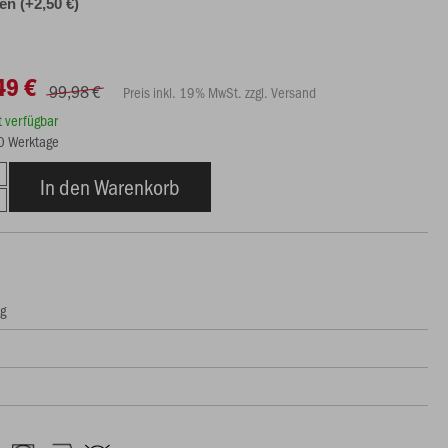
len (+2,50 €)
49 €
99,98 €
Preis inkl. 19% MwSt. zzgl. Versand
rt verfügbar
10 Werktage
In den Warenkorb
ng