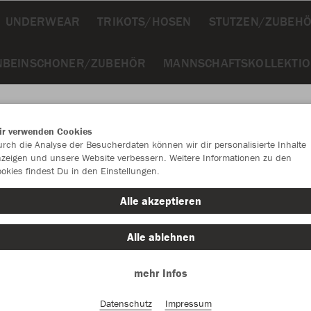
UNDERWEAR
TRIKOTS/HOSEN
STUTZEN/ZUBEH
NBEINSCHONER/ZUBEHÖR
MANNSCHAFTSKOLLEKTI
ir verwenden Cookies
rch die Analyse der Besucherdaten können wir dir personalisierte Inhalte
JAK
zeigen und unsere Website verbessern. Weitere Informationen zu den
okies findest Du in den Einstellungen.
Pow
Alle akzeptieren
Alle ablehnen
Einzelau
mehr Infos
Datenschutz
Impressum
Kinder (63,