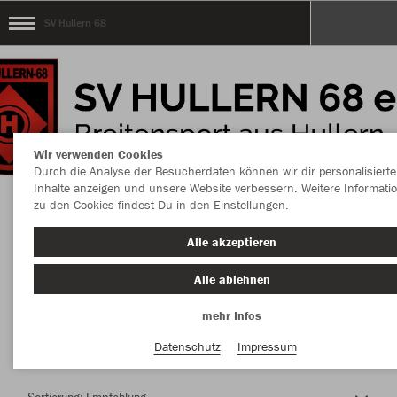
SV Hullern 68
Wir verwenden Cookies
Durch die Analyse der Besucherdaten können wir dir personalisierte
Inhalte anzeigen und unsere Website verbessern. Weitere Informati
zu den Cookies findest Du in den Einstellungen.
Herzlich Willkommen im Teamshop SV Hullern
Alle akzeptieren
68
Alle ablehnen
mehr Infos
Nachhaltig
Farbe
Datenschutz
Impressum