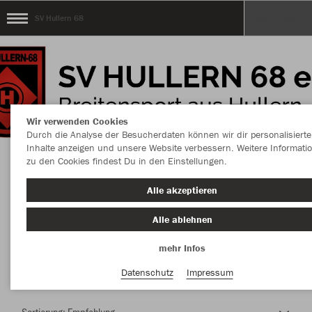
SV Hullern 68
Wir verwenden Cookies
Durch die Analyse der Besucherdaten können wir dir personalisierte
Inhalte anzeigen und unsere Website verbessern. Weitere Informati
zu den Cookies findest Du in den Einstellungen.
Herzlich Willkommen im Teamshop SV Hullern
Alle akzeptieren
68
Alle ablehnen
mehr Infos
Nachhaltig
Farbe
Datenschutz
Impressum