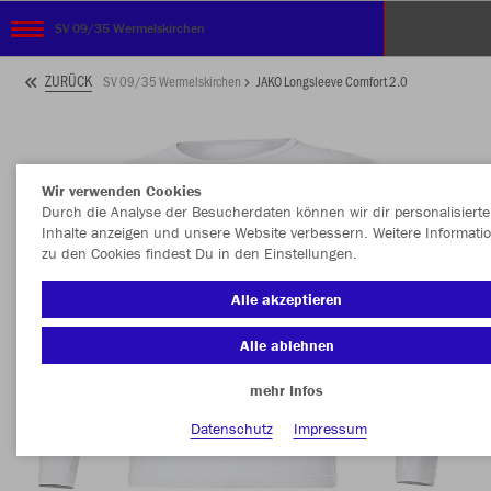
SV 09/35 Wermelskirchen
ZURÜCK
SV 09/35 Wermelskirchen
JAKO Longsleeve Comfort 2.0
Wir verwenden Cookies
Durch die Analyse der Besucherdaten können wir dir personalisierte
Inhalte anzeigen und unsere Website verbessern. Weitere Informati
zu den Cookies findest Du in den Einstellungen.
Alle akzeptieren
Alle ablehnen
mehr Infos
Datenschutz
Impressum