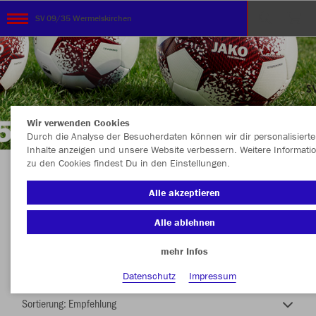
SV 09/35 Wermelskirchen
Wir verwenden Cookies
Durch die Analyse der Besucherdaten können wir dir personalisierte
Inhalte anzeigen und unsere Website verbessern. Weitere Informati
zu den Cookies findest Du in den Einstellungen.
TEAMSHOP - SV 09/35 WERMELSKIRCHEN
Alle akzeptieren
Alle ablehnen
mehr Infos
Nachhaltig
Farbe
Datenschutz
Impressum