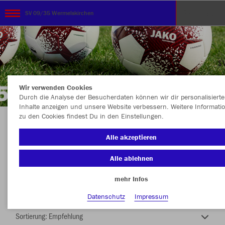
SV 09/35 Wermelskirchen
Wir verwenden Cookies
Durch die Analyse der Besucherdaten können wir dir personalisierte
Inhalte anzeigen und unsere Website verbessern. Weitere Informati
zu den Cookies findest Du in den Einstellungen.
TEAMSHOP - SV 09/35 WERMELSKIRCHEN
Alle akzeptieren
Alle ablehnen
mehr Infos
Nachhaltig
Farbe
Datenschutz
Impressum