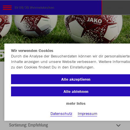
SV 09/35 Wermelskirchen
Wir verwenden Cookies
Durch die Analyse der Besucherdaten können wir dir personalisierte
Inhalte anzeigen und unsere Website verbessern. Weitere Informati
zu den Cookies findest Du in den Einstellungen.
TEAMSHOP - SV 09/35 WERMELSKIRCHEN
Alle akzeptieren
Alle ablehnen
mehr Infos
Nachhaltig
Farbe
Datenschutz
Impressum