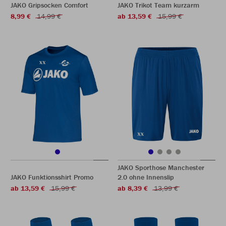
JAKO Gripsocken Comfort
JAKO Trikot Team kurzarm
8,99 €
14,99 €
ab 13,59 €
15,99 €
JAKO Sporthose Manchester
JAKO Funktionsshirt Promo
2.0 ohne Innenslip
ab 13,59 €
15,99 €
ab 8,39 €
13,99 €