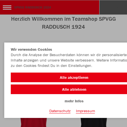
SPVGG RADDUSCH 1924
Herzlich Willkommen im Teamshop SPVGG
RADDUSCH 1924
Wir verwenden Cookies
Nachhaltig
Farbe
Durch die Analyse der Besucherdaten können wir dir personalisierte
Inhalte anzeigen und unsere Website verbessern. Weitere Informati
zu den Cookies findest Du in den Einstellungen.
Alle akzeptieren
Alle ablehnen
mehr Infos
Datenschutz
Impressum