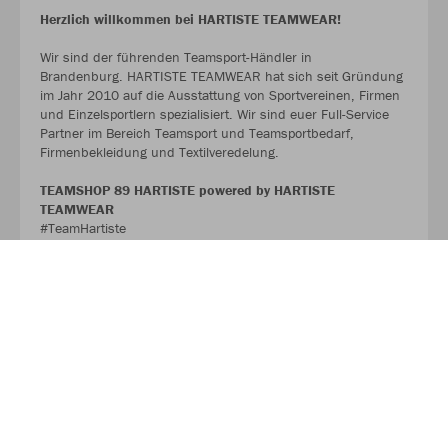
Herzlich willkommen bei HARTISTE TEAMWEAR!
Wir sind der führenden Teamsport-Händler in
Brandenburg. HARTISTE TEAMWEAR hat sich seit Gründung
im Jahr 2010 auf die Ausstattung von Sportvereinen, Firmen
und Einzelsportlern spezialisiert. Wir sind euer Full-Service
Partner im Bereich Teamsport und Teamsportbedarf,
Firmenbekleidung und Textilveredelung.
TEAMSHOP 89 HARTISTE powered by HARTISTE
TEAMWEAR
#TeamHartiste
ÜBER UNS