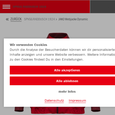
SPVGG RADDUSCH 1924
ZURÜCK
SPVGG RADDUSCH 1924
JAKO Webjacke Dynamic
Wir verwenden Cookies
Durch die Analyse der Besucherdaten können wir dir personalisierte
Inhalte anzeigen und unsere Website verbessern. Weitere Informati
zu den Cookies findest Du in den Einstellungen.
Alle akzeptieren
Alle ablehnen
mehr Infos
Datenschutz
Impressum