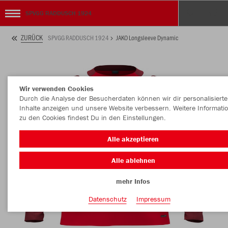
SPVGG RADDUSCH 1924
ZURÜCK
SPVGG RADDUSCH 1924
JAKO Longsleeve Dynamic
Wir verwenden Cookies
Durch die Analyse der Besucherdaten können wir dir personalisierte
Inhalte anzeigen und unsere Website verbessern. Weitere Informati
zu den Cookies findest Du in den Einstellungen.
Alle akzeptieren
Alle ablehnen
mehr Infos
Datenschutz
Impressum