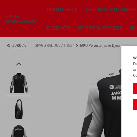
TRIKOT-SETS
T-SHIRTS/POLOSHIR
SPVGG
RADDUSCH 1924
ZUBEHÖR
SPORT & FITNESS
SN
SPVGG RADDUSCH 1924
JAKO Polyesterjacke Dynamic
ZURÜCK
W
Du
an
Co