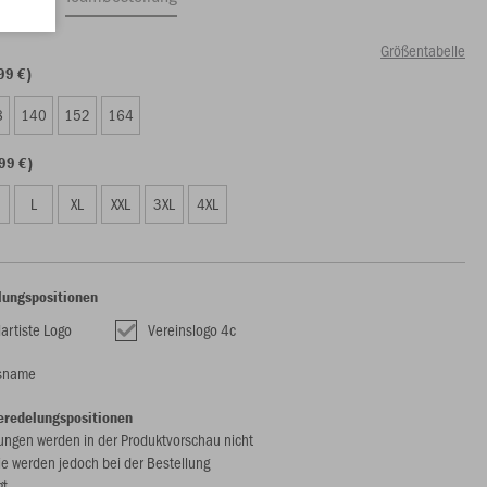
Größentabelle
99 €)
8
140
152
164
99 €)
L
XL
XXL
3XL
4XL
lungspositionen
artiste Logo
Vereinslogo 4c
nsname
eredelungspositionen
ungen werden in der Produktvorschau nicht
ie werden jedoch bei der Bestellung
gt.