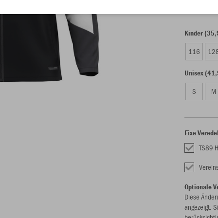
Kinder (35,
116
12
Unisex (41,
S
M
Fixe Verede
TS89 H
Verei
Optionale V
Diese Änder
angezeigt. S
berücksichti