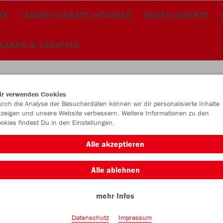
TS
JACKEN/SWEATS/HOODIES
HOSEN/SHORTS
EAKER & LIFESTYLE
ir verwenden Cookies
rch die Analyse der Besucherdaten können wir dir personalisierte Inhalte
JAK
zeigen und unsere Website verbessern. Weitere Informationen zu den
okies findest Du in den Einstellungen.
schwarz/wei
Alle akzeptieren
Alle ablehnen
mehr Infos
Datenschutz
Impressum
Einzelau