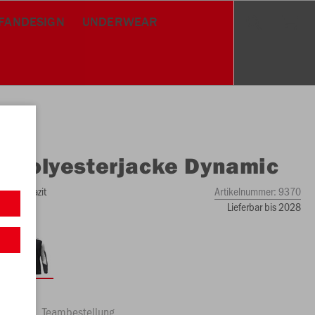
FANDESIGN
UNDERWEAR
O
Polyesterjacke Dynamic
ß/anthrazit
Artikelnummer:
9370
Lieferbar bis 2028
ftrag
Teambestellung