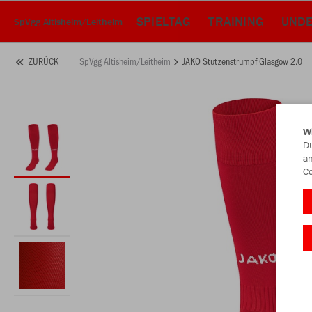
SPIELTAG
TRAINING
UND
SpVgg Altisheim/Leitheim
SpVgg Altisheim/Leitheim
JAKO Stutzenstrumpf Glasgow 2.0
ZURÜCK
W
Du
an
Co