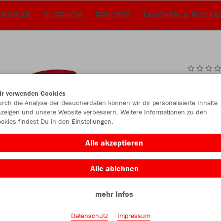
ERWEAR
ZUBEHÖR
FREIZEIT
TASCHEN & RUCKS
JAK
ir verwenden Cookies
2.0
rch die Analyse der Besucherdaten können wir dir personalisierte Inhalte
zeigen und unsere Website verbessern. Weitere Informationen zu den
sportrot
okies findest Du in den Einstellungen.
Alle akzeptieren
Alle ablehnen
mehr Infos
Einzelau
Datenschutz
Impressum