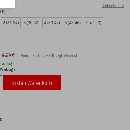
Größentabelle
0 €)
2 (31-34)
3 (35-38)
4 (39-42)
5 (43-46)
6 (47-50)
9,99 €
Preis inkl. 19% MwSt. zzgl. Versand
rt verfügbar
3 Werktage
In den Warenkorb
ng