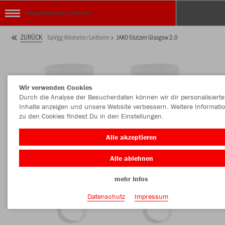
SpVgg Altisheim/Leitheim
ZURÜCK
SpVgg Altisheim/Leitheim
JAKO Stutzen Glasgow 2.0
Wir verwenden Cookies
Durch die Analyse der Besucherdaten können wir dir personalisierte
Inhalte anzeigen und unsere Website verbessern. Weitere Informati
zu den Cookies findest Du in den Einstellungen.
Alle akzeptieren
Alle ablehnen
mehr Infos
Datenschutz
Impressum