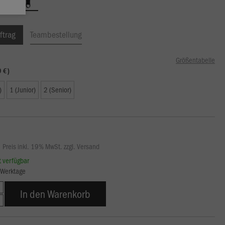
ftrag
Teambestellung
Größentabelle
9 €)
)
1 (Junior)
2 (Senior)
Preis inkl. 19% MwSt. zzgl. Versand
rt verfügbar
5 Werktage
In den Warenkorb