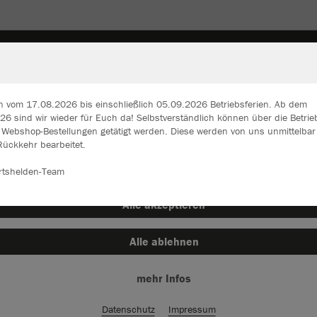
SEN
TASCHEN
STUTZEN+SCHIENBEINSCHONER
n vom 17.08.2026 bis einschließlich 05.09.2026 Betriebsferien. Ab dem
6 sind wir wieder für Euch da! Selbstverständlich können über die Betrie
n Webshop-Bestellungen getätigt werden. Diese werden von uns unmittelba
ir verwenden Cookies
Rückkehr bearbeitet.
rch die Analyse der Besucherdaten können wir dir personalisierte Inhalte
zeigen und unsere Website verbessern. Weitere Informationen zu den
rtshelden-Team
okies findest Du in den Einstellungen.
JAK
Alle akzeptieren
mit Logo
Alle ablehnen
schwarz
mehr Infos
Datenschutz
Impressum