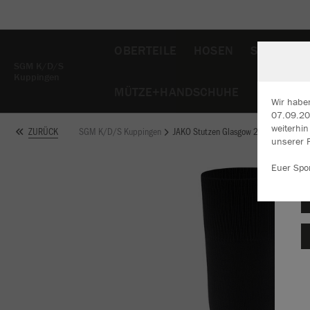
OBERTEILE
HOSEN
SPORTHO
SGM K/D/S
Kuppingen
MÜTZE+HANDSCHUHE
Wir habe
07.09.202
weiterhi
SGM K/D/S Kuppingen
JAKO Stutzen Glasgow 2.0
ZURÜCK
W
unserer 
Du
an
Euer Spo
Co