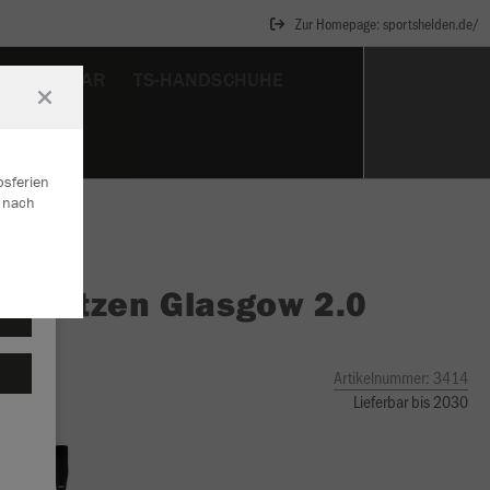
Zur Homepage: sportshelden.de/
UNDERWEAR
TS-HANDSCHUHE
bsferien
r nach
O
Stutzen Glasgow 2.0
Artikelnummer:
3414
Lieferbar bis 2030