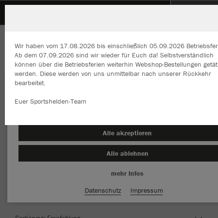
SGM K/D/S Kuppingen
Wir haben vom 17.08.2026 bis einschließlich 05.09.2026 Betriebsfer
Ab dem 07.09.2026 sind wir wieder für Euch da! Selbstverständlich
können über die Betriebsferien weiterhin Webshop-Bestellungen getät
werden. Diese werden von uns unmittelbar nach unserer Rückkehr
bearbeitet.
Wir verwenden Cookies
Durch die Analyse der Besucherdaten können wir dir personalisierte
Euer Sportshelden-Team
Inhalte anzeigen und unsere Website verbessern. Weitere Informati
zu den Cookies findest Du in den Einstellungen.
Herzlich Willkommen im Teamshop SGM
Alle akzeptieren
K/D/S Kuppingen
Alle ablehnen
mehr Infos
Nachhaltig
Farbe
Datenschutz
Impressum