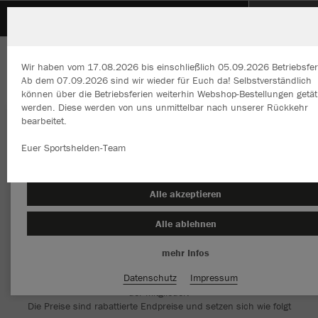
SGM K/D/S Kuppingen
Wir haben vom 17.08.2026 bis einschließlich 05.09.2026 Betriebsfer
Ab dem 07.09.2026 sind wir wieder für Euch da! Selbstverständlich
können über die Betriebsferien weiterhin Webshop-Bestellungen getät
werden. Diese werden von uns unmittelbar nach unserer Rückkehr
bearbeitet.
Wir verwenden Cookies
Durch die Analyse der Besucherdaten können wir dir personalisierte
Euer Sportshelden-Team
Inhalte anzeigen und unsere Website verbessern. Weitere Informati
zu den Cookies findest Du in den Einstellungen.
Herzlich Willkommen im Teamshop SGM
Alle akzeptieren
K/D/S Kuppingen
Alle ablehnen
mehr Infos
Datenschutz
Impressum
Der Team Shop der SGM K/D/S (Kuppingen) für Direktbestellungen
der Mitglieder.
Die Preise sind rabattierte Endpreise und setzen sich wie folgt