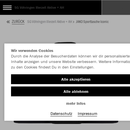
SG Vöhringen Illerzell Aktive + AH
ZURÜCK
SG Vöhringen Illerzell Aktive + AH
JAKO Sporttasche Iconic
Wir verwenden Cookies
Durch die Analyse der Besucherdaten können wir dir personalisierte
Inhalte anzeigen und unsere Website verbessern. Weitere Informati
zu den Cookies findest Du in den Einstellungen.
Alle akzeptieren
Alle ablehnen
mehr Infos
Datenschutz
Impressum