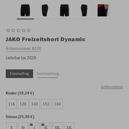
JAKO
Freizeitshort Dynamic
Artikelnummer:
8370
Lieferbar bis 2028
Einzelauftrag
Teambestellung
Größentabelle
Kinder (19,24 €)
116
128
140
152
164
Unisex (21,99 €)
S
M
L
XL
XXL
3XL