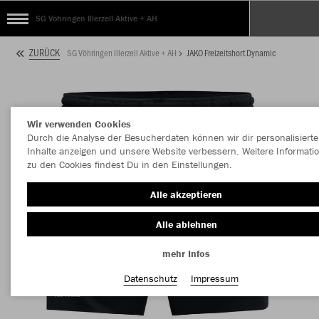
SG Vöhringen Illerzell Aktive + AH
ZURÜCK
SG Vöhringen Illerzell Aktive + AH
JAKO Freizeitshort Dynamic
Wir verwenden Cookies
Durch die Analyse der Besucherdaten können wir dir personalisierte
Inhalte anzeigen und unsere Website verbessern. Weitere Informati
zu den Cookies findest Du in den Einstellungen.
Alle akzeptieren
Alle ablehnen
mehr Infos
Datenschutz
Impressum