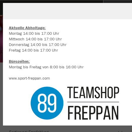
Reihener Carnevals Verein 1976 e.V.
Aktuelle Abholtage:
Montag 14:00 bis 17:00 Uhr
Mittwoch 14:00 bis 17:00 Uhr
Donnerstag 14:00 bis 17:00 Uhr
Freitag 14:00 bis 17:00 Uhr
Wir verwenden Cookies
Durch die Analyse der Besucherdaten können wir dir personalisierte
Bürozeiten:
Inhalte anzeigen und unsere Website verbessern. Weitere Informati
Montag bis Freitag von 8:00 bis 16:00 Uhr
zu den Cookies findest Du in den Einstellungen.
Herzlich Willkommen im Teamshop Reihener
www.sport-freppan.com
Alle akzeptieren
Carnevals Verein 1976 e.V.
Alle ablehnen
mehr Infos
Nachhaltig
Farbe
Datenschutz
Impressum