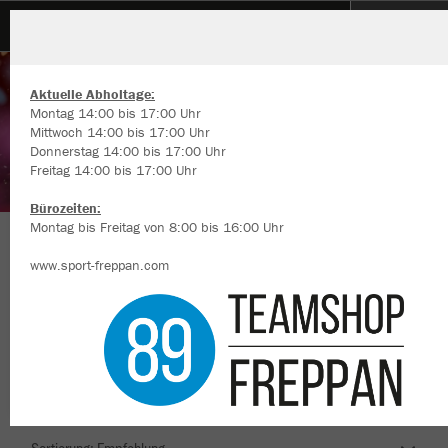
Reihener Carnevals Verein 1976 e.V.
Aktuelle Abholtage:
Montag 14:00 bis 17:00 Uhr
Mittwoch 14:00 bis 17:00 Uhr
Donnerstag 14:00 bis 17:00 Uhr
Freitag 14:00 bis 17:00 Uhr
Wir verwenden Cookies
Durch die Analyse der Besucherdaten können wir dir personalisierte
Bürozeiten:
Inhalte anzeigen und unsere Website verbessern. Weitere Informati
Montag bis Freitag von 8:00 bis 16:00 Uhr
zu den Cookies findest Du in den Einstellungen.
Herzlich Willkommen im Teamshop Reihener
www.sport-freppan.com
Alle akzeptieren
Carnevals Verein 1976 e.V.
Alle ablehnen
mehr Infos
Nachhaltig
Farbe
Datenschutz
Impressum