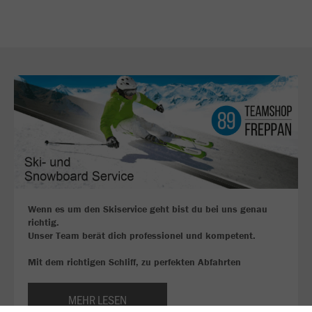
Wenn es um den Skiservice geht bist du bei uns genau
richtig.
Unser Team berät dich professionel und kompetent.
Mit dem richtigen Schliff, zu perfekten Abfahrten
MEHR LESEN