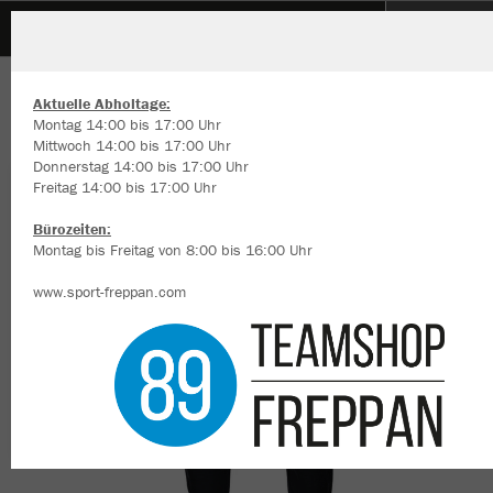
Reihener Carnevals Verein 1976 e.V.
Reihener Carnevals Verein
ZURÜCK
JAKO Jogginghose Base mit Bündchen
Aktuelle Abholtage:
1976 e.V.
Montag 14:00 bis 17:00 Uhr
Mittwoch 14:00 bis 17:00 Uhr
Donnerstag 14:00 bis 17:00 Uhr
Freitag 14:00 bis 17:00 Uhr
Wir verwenden Cookies
Durch die Analyse der Besucherdaten können wir dir personalisierte
Bürozeiten:
Inhalte anzeigen und unsere Website verbessern. Weitere Informati
Montag bis Freitag von 8:00 bis 16:00 Uhr
zu den Cookies findest Du in den Einstellungen.
www.sport-freppan.com
Alle akzeptieren
Alle ablehnen
mehr Infos
Datenschutz
Impressum