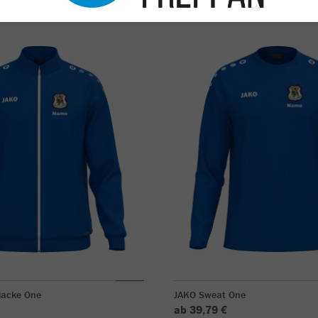
jacke One
JAKO Sweat One
ab 39,79 €