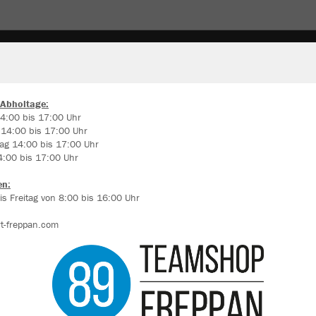
ARDE
MÄNNERBALLETT
TRAINER
KUCKUCKSKR
 Abholtage:
4:00 bis 17:00 Uhr
 14:00 bis 17:00 Uhr
ir verwenden Cookies
ag 14:00 bis 17:00 Uhr
rch die Analyse der Besucherdaten können wir dir personalisierte Inhalte
4:00 bis 17:00 Uhr
zeigen und unsere Website verbessern. Weitere Informationen zu den
okies findest Du in den Einstellungen.
en:
s Freitag von 8:00 bis 16:00 Uhr
Alle akzeptieren
t-freppan.com
Alle ablehnen
mehr Infos
Farbe
Datenschutz
Impressum