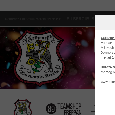
SILBERGIRLS
TANZG
Reihener Carnevals Verein 1976 e.V.
Aktuelle
Montag 1
Mittwoch
W
Donnerst
Du
Freitag 1
an
Co
Bürozeit
Montag bi
www.spor
Nachhaltig