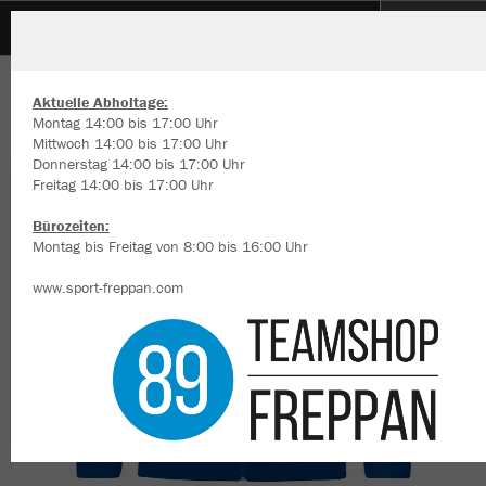
Reihener Carnevals Verein 1976 e.V.
ZURÜCK
Reihener Carnevals Verein 1976 e.V.
JAKO Sweatjacke Doubletex
Aktuelle Abholtage:
Montag 14:00 bis 17:00 Uhr
Mittwoch 14:00 bis 17:00 Uhr
Donnerstag 14:00 bis 17:00 Uhr
Freitag 14:00 bis 17:00 Uhr
Wir verwenden Cookies
Durch die Analyse der Besucherdaten können wir dir personalisierte
Bürozeiten:
Inhalte anzeigen und unsere Website verbessern. Weitere Informati
Montag bis Freitag von 8:00 bis 16:00 Uhr
zu den Cookies findest Du in den Einstellungen.
www.sport-freppan.com
Alle akzeptieren
Alle ablehnen
mehr Infos
Datenschutz
Impressum