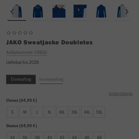
JAKO
Sweatjacke Doubletex
Artikelnummer:
C9830
Lieferbar bis 2028
Einzelauftrag
Teambestellung
Größentabelle
Unisex (64,99 €)
S
M
L
XL
XXL
3XL
4XL
5XL
Damen (64,99 €)
34
36
38
40
42
44
46
48