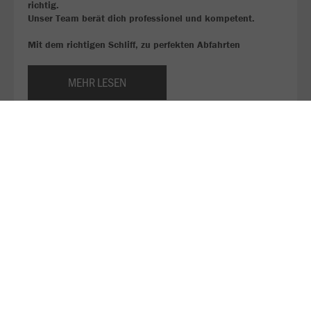
richtig.
Unser Team berät dich professionel und kompetent.
Mit dem richtigen Schliff, zu perfekten Abfahrten
MEHR LESEN
Hier findest du unsere Preisliste für die Wintersaison
2025/26!
Ski oder Snowborden, aber noch keine Ausrüstung?
Bei uns kannst du es ausleihen!