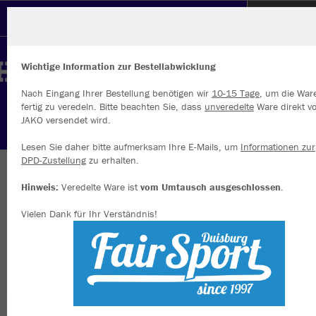
Polizeisportverein Neuss
Wichtige Information zur Bestellabwicklung
Nach Eingang Ihrer Bestellung benötigen wir
10-15 Tage
, um die War
fertig zu veredeln. Bitte beachten Sie, dass
unveredelte
Ware direkt v
JAKO versendet wird.
Wir verwenden Cookies
Durch die Analyse der Besucherdaten können wir dir personalisierte
Lesen Sie daher bitte aufmerksam Ihre E-Mails, um
Informationen zur
Inhalte anzeigen und unsere Website verbessern. Weitere Informati
DPD-Zustellung
zu erhalten.
zu den Cookies findest Du in den Einstellungen.
Herzlich willkommen im Vereinsshop des PSV
Hinweis:
Veredelte Ware ist
vom Umtausch ausgeschlossen
.
Alle akzeptieren
Neuss
Vielen Dank für Ihr Verständnis!
Alle ablehnen
mehr Infos
Farbe
Datenschutz
Impressum