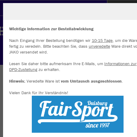
Polizeisportverein Neuss
Wichtige Information zur Bestellabwicklung
Nach Eingang Ihrer Bestellung benötigen wir
10-15 Tage
, um die War
fertig zu veredeln. Bitte beachten Sie, dass
unveredelte
Ware direkt v
JAKO versendet wird.
Wir verwenden Cookies
Durch die Analyse der Besucherdaten können wir dir personalisierte
Lesen Sie daher bitte aufmerksam Ihre E-Mails, um
Informationen zur
Inhalte anzeigen und unsere Website verbessern. Weitere Informati
DPD-Zustellung
zu erhalten.
zu den Cookies findest Du in den Einstellungen.
Herzlich willkommen im Vereinsshop des PSV
Hinweis:
Veredelte Ware ist
vom Umtausch ausgeschlossen
.
Alle akzeptieren
Neuss
Vielen Dank für Ihr Verständnis!
Alle ablehnen
mehr Infos
Nachhaltig
Farbe
Datenschutz
Impressum