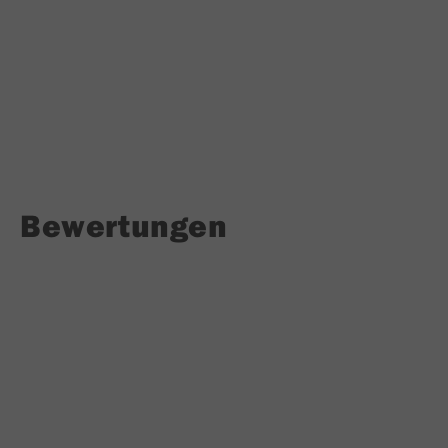
Bewertungen