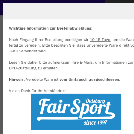
Polizeisportverein Neuss
ZURÜCK
Polizeisportverein Neuss
JAKO Kapuzensweat Organic
Wichtige Information zur Bestellabwicklung
Nach Eingang Ihrer Bestellung benötigen wir
10-15 Tage
, um die War
fertig zu veredeln. Bitte beachten Sie, dass
unveredelte
Ware direkt v
JAKO versendet wird.
Wir verwenden Cookies
Durch die Analyse der Besucherdaten können wir dir personalisierte
Lesen Sie daher bitte aufmerksam Ihre E-Mails, um
Informationen zur
Inhalte anzeigen und unsere Website verbessern. Weitere Informati
DPD-Zustellung
zu erhalten.
zu den Cookies findest Du in den Einstellungen.
Hinweis:
Veredelte Ware ist
vom Umtausch ausgeschlossen
.
Alle akzeptieren
Vielen Dank für Ihr Verständnis!
Alle ablehnen
mehr Infos
Datenschutz
Impressum