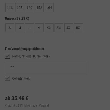
116
128
140
152
164
Unisex (38,23 €)
S
M
L
XL
XXL
3XL
4XL
5XL
Fixe Veredelungspositionen
Name, Nr. oder Kürzel_weiß
College_weiß
ab 35,48 €
Preis inkl. 19% MwSt. zzgl. Versand