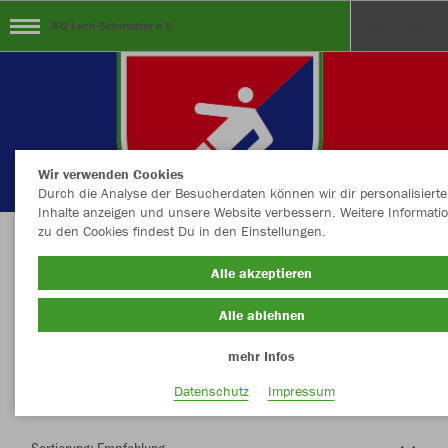
JFG Lech-Schmutter e.V.
Wir verwenden Cookies
Durch die Analyse der Besucherdaten können wir dir personalisierte
Inhalte anzeigen und unsere Website verbessern. Weitere Informati
zu den Cookies findest Du in den Einstellungen.
Herzlich Willkommen im Teamshop JFG Lech-
Alle akzeptieren
Schmutter e.V.
Alle ablehnen
mehr Infos
Nachhaltig
Farbe
Datenschutz
Impressum