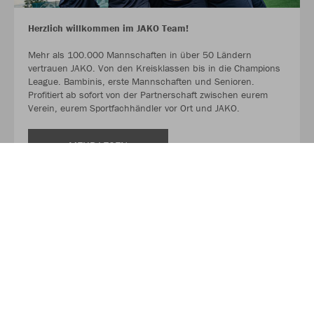
Herzlich willkommen im JAKO Team!
Mehr als 100.000 Mannschaften in über 50 Ländern
vertrauen JAKO. Von den Kreisklassen bis in die Champions
League. Bambinis, erste Mannschaften und Senioren.
Profitiert ab sofort von der Partnerschaft zwischen eurem
Verein, eurem Sportfachhändler vor Ort und JAKO.
MEHR LESEN