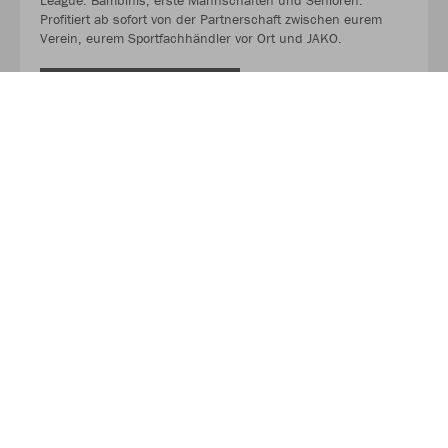
League. Bambinis, erste Mannschaften und Senioren.
Profitiert ab sofort von der Partnerschaft zwischen eurem
Verein, eurem Sportfachhändler vor Ort und JAKO.
MEHR LESEN
Über JAKO
Aus der Garage zum führenden Teamsport-Ausrüster. Die
Erfolgsgeschichte von JAKO beginnt 1989 und dauert bis
heute an. Seit der Gründung ist es das Ziel von JAKO, der
optimale Partner für alle Teams zu sein. In Deutschland,