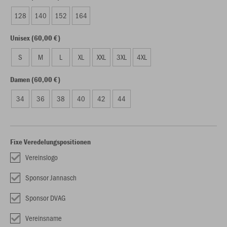
128
140
152
164
Unisex (60,00 €)
S
M
L
XL
XXL
3XL
4XL
Damen (60,00 €)
34
36
38
40
42
44
Fixe Veredelungspositionen
Vereinslogo
Sponsor Jannasch
Sponsor DVAG
Vereinsname