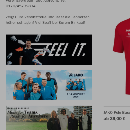
Vereinsvertreter: Udo Albrecht, Tel.
0176/45732834
Zeigt Eure Vereinstreue und lasst die Fanherzen
höher schlagen! Viel Spaß bei Eurem Einkauf!
JAKO Polo Bas
ab 39,00 €