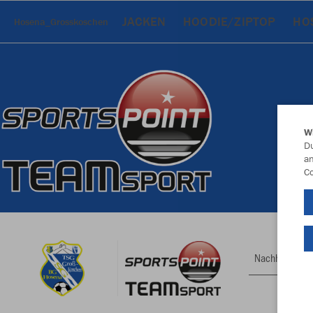
JACKEN
HOODIE/ZIPTOP
HO
Hosena_Grosskoschen
W
Du
an
Co
Nachhaltig