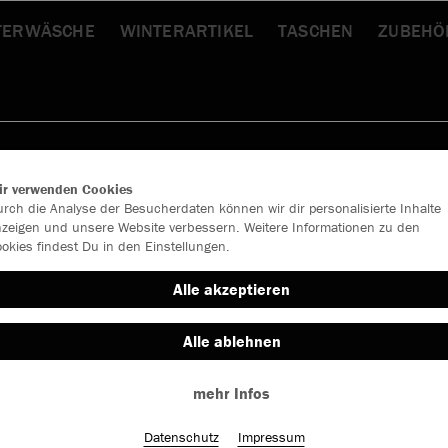
TERWÄSCHE
WINTERARTIKEL
TASCHEN
ZUBEHÖ
ir verwenden Cookies
rch die Analyse der Besucherdaten können wir dir personalisierte Inhalte
zeigen und unsere Website verbessern. Weitere Informationen zu den
okies findest Du in den Einstellungen.
Alle akzeptieren
Alle ablehnen
mehr Infos
Farbe
Datenschutz
Impressum