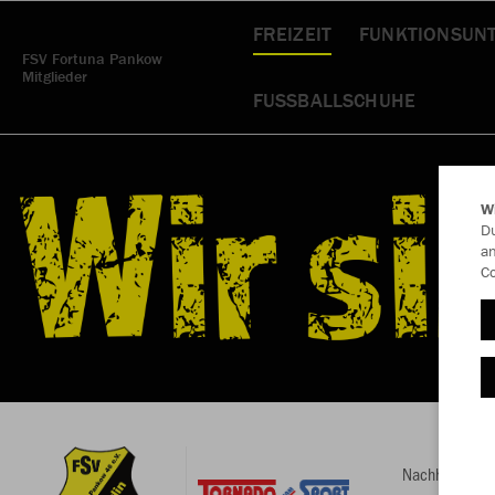
FREIZEIT
FUNKTIONSUN
FSV Fortuna Pankow
Mitglieder
FUSSBALLSCHUHE
W
Du
an
Co
Nachhaltig