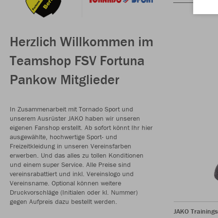
Herzlich Willkommen im
Teamshop FSV Fortuna
Pankow Mitglieder
In Zusammenarbeit mit Tornado Sport und
unserem Ausrüster JAKO haben wir unseren
eigenen Fanshop erstellt. Ab sofort könnt Ihr hier
ausgewählte, hochwertige Sport- und
Freizeitkleidung in unseren Vereinsfarben
erwerben. Und das alles zu tollen Konditionen
und einem super Service. Alle Preise sind
vereinsrabattiert und inkl. Vereinslogo und
Vereinsname. Optional können weitere
Druckvorschläge (Initialen oder kl. Nummer)
gegen Aufpreis dazu bestellt werden.
JAKO Training