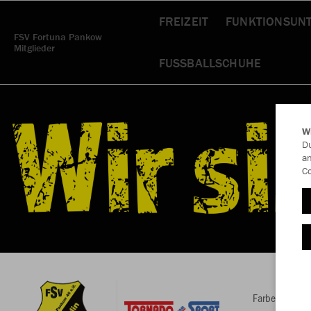
FREIZEIT
FUNKTIONSUN
FSV Fortuna Pankow
Mitglieder
FUSSBALLSCHUHE
W
Du
an
Co
Farbe