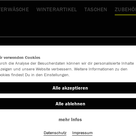
TERWÄSCHE
WINTERARTIKEL
TASCHEN
ZUBEHÖ
ir verwenden Cookies
rch die Analyse der Besucherdaten können wir dir personalisierte Inhalte
zeigen und unsere Website verbessern. Weitere Informationen zu den
okies findest Du in den Einstellungen.
Alle akzeptieren
Alle ablehnen
mehr Infos
Datenschutz
Impressum