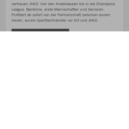
vertrauen JAKO. Von den Kreisklassen bis in die Champions
League. Bambinis, erste Mannschaften und Senioren.
Profitiert ab sofort von der Partnerschaft zwischen eurem
Verein, eurem Sportfachhändler vor Ort und JAKO.
MEHR LESEN
Über JAKO
Aus der Garage zum führenden Teamsport-Ausrüster. Die
Erfolgsgeschichte von JAKO beginnt 1989 und dauert bis