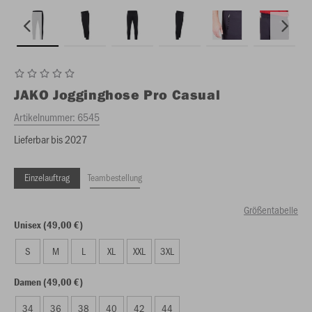
JAKO
Jogginghose Pro Casual
Artikelnummer:
6545
Lieferbar bis 2027
Einzelauftrag
Teambestellung
Größentabelle
Unisex (49,00 €)
S
M
L
XL
XXL
3XL
Damen (49,00 €)
34
36
38
40
42
44