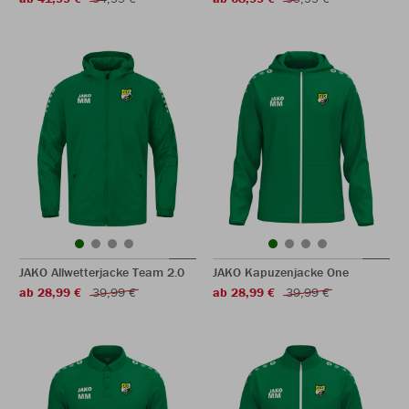
JAKO Allwetterjacke Team 2.0
JAKO Kapuzenjacke One
ab 28,99 €
39,99 €
ab 28,99 €
39,99 €